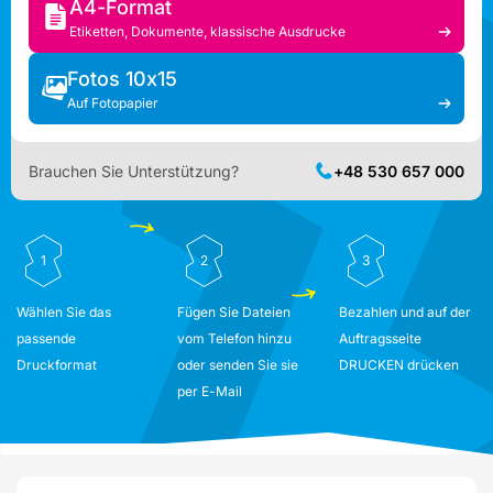
A4-Format
Etiketten, Dokumente, klassische Ausdrucke
Fotos 10x15
Auf Fotopapier
Brauchen Sie Unterstützung?
+48 530 657 000
1
2
3
Wählen Sie das
Fügen Sie Dateien
Bezahlen und auf der
passende
vom Telefon hinzu
Auftragsseite
Druckformat
oder senden Sie sie
DRUCKEN drücken
per E-Mail