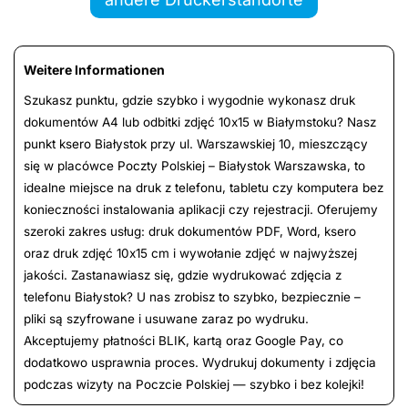
Weitere Informationen
Szukasz punktu, gdzie szybko i wygodnie wykonasz druk
dokumentów A4 lub odbitki zdjęć 10x15 w Białymstoku? Nasz
punkt ksero Białystok przy ul. Warszawskiej 10, mieszczący
się w placówce Poczty Polskiej – Białystok Warszawska, to
idealne miejsce na druk z telefonu, tabletu czy komputera bez
konieczności instalowania aplikacji czy rejestracji. Oferujemy
szeroki zakres usług: druk dokumentów PDF, Word, ksero
oraz druk zdjęć 10x15 cm i wywołanie zdjęć w najwyższej
jakości. Zastanawiasz się, gdzie wydrukować zdjęcia z
telefonu Białystok? U nas zrobisz to szybko, bezpiecznie –
pliki są szyfrowane i usuwane zaraz po wydruku.
Akceptujemy płatności BLIK, kartą oraz Google Pay, co
dodatkowo usprawnia proces. Wydrukuj dokumenty i zdjęcia
podczas wizyty na Poczcie Polskiej — szybko i bez kolejki!