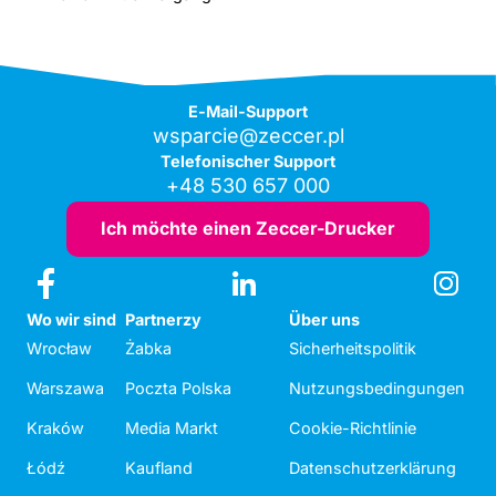
E-Mail-Support
wsparcie@zeccer.pl
Telefonischer Support
+48 530 657 000
Ich möchte einen Zeccer-Drucker
Wo wir sind
Partnerzy
Über uns
Wrocław
Żabka
Sicherheitspolitik
Warszawa
Poczta Polska
Nutzungsbedingungen
Kraków
Media Markt
Cookie-Richtlinie
Łódź
Kaufland
Datenschutzerklärung