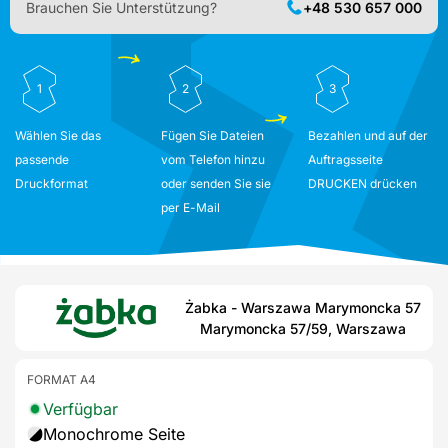
Brauchen Sie Unterstützung?
+48 530 657 000
1
2
3
Wählen Sie das
Fügen Sie Dateien
Bezahlen und auf der
passende
vom Telefon hinzu
Auftragsseite
Druckformat
oder senden Sie sie
DRUCKEN drücken
per E-Mail
Żabka - Warszawa Marymoncka 57
Marymoncka 57/59, Warszawa
FORMAT A4
Verfügbar
Monochrome Seite