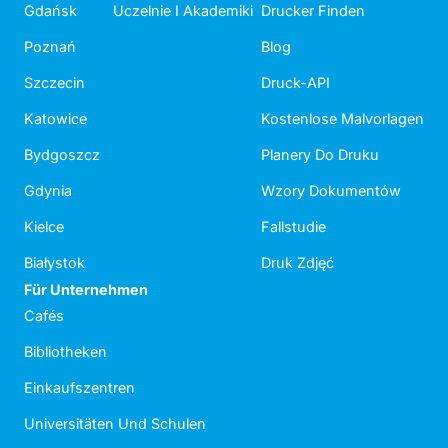
Gdańsk
Uczelnie I Akademiki
Drucker Finden
Poznań
Blog
Szczecin
Druck-API
Katowice
Kostenlose Malvorlagen
Bydgoszcz
Planery Do Druku
Gdynia
Wzory Dokumentów
Kielce
Fallstudie
Białystok
Druk Zdjęć
Für Unternehmen
Cafés
Bibliotheken
Einkaufszentren
Universitäten Und Schulen