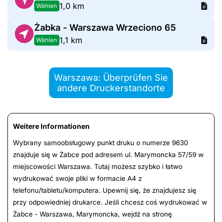
1,0 km
Wählen
Żabka - Warszawa Wrzeciono 65
1,1 km
Wählen
Warszawa: Überprüfen Sie
andere Druckerstandorte
Weitere Informationen
Wybrany samoobsługowy punkt druku o numerze 9630
znajduje się w Żabce pod adresem ul. Marymoncka 57/59 w
miejscowości Warszawa. Tutaj możesz szybko i łatwo
wydrukować swoje pliki w formacie A4 z
telefonu/tabletu/komputera. Upewnij się, że znajdujesz się
przy odpowiedniej drukarce. Jeśli chcesz coś wydrukować w
Żabce - Warszawa, Marymoncka, wejdź na stronę