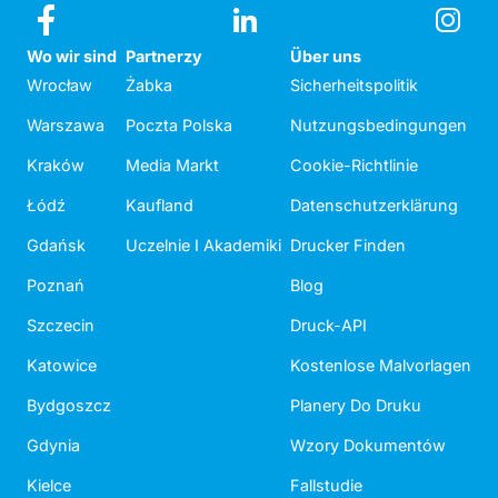
Wo wir sind
Partnerzy
Über uns
Wrocław
Żabka
Sicherheitspolitik
Warszawa
Poczta Polska
Nutzungsbedingungen
Kraków
Media Markt
Cookie-Richtlinie
Łódź
Kaufland
Datenschutzerklärung
Gdańsk
Uczelnie I Akademiki
Drucker Finden
Poznań
Blog
Szczecin
Druck-API
Katowice
Kostenlose Malvorlagen
Bydgoszcz
Planery Do Druku
Gdynia
Wzory Dokumentów
Kielce
Fallstudie