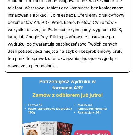
drukarki. Drukarka samoobsługowa umożliwia szybki druk z
telefonu Warszawa, tabletu czy komputera bez konieczności
instalowania aplikacji lub rejestracji. Oferujemy druk cyfrowy
dokumentów A4, PDF, Word, ksero, biletów, CV i umów -
wszystko bez zdjęć. Płatności przyjmujemy wygodnie BLIK,
kartą lub Google Pay. Pliki są szyfrowane i usuwane po
wydruku, co gwarantuje bezpieczeństwo Twoich danych.
Jeśli potrzebujesz miejsca na szybki i bezproblemowy druk,
ten punkt to sprawdzone rozwiązanie, łączące wygodę z
nowoczesną technologią.