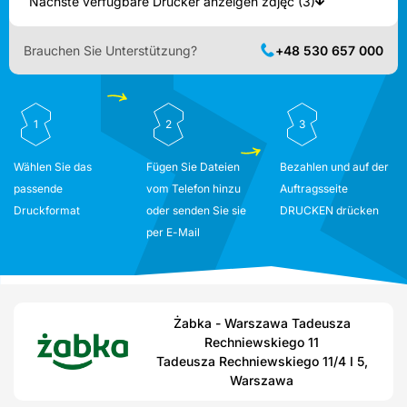
Nächste verfügbare Drucker anzeigen zdjęć (3)
Brauchen Sie Unterstützung?
+48 530 657 000
1
2
3
Wählen Sie das
Fügen Sie Dateien
Bezahlen und auf der
passende
vom Telefon hinzu
Auftragsseite
Druckformat
oder senden Sie sie
DRUCKEN drücken
per E-Mail
Żabka - Warszawa Tadeusza
Rechniewskiego 11
Tadeusza Rechniewskiego 11/4 I 5,
Warszawa