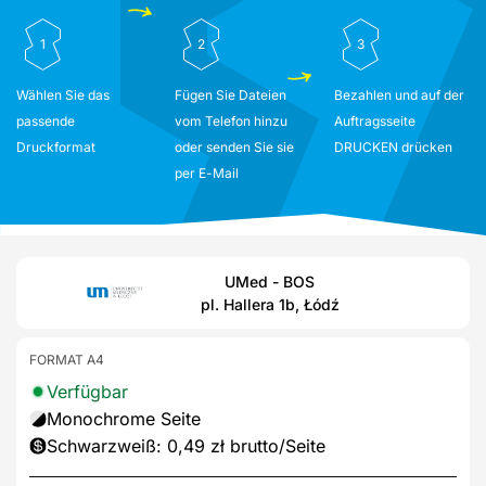
1
2
3
Wählen Sie das
Fügen Sie Dateien
Bezahlen und auf der
passende
vom Telefon hinzu
Auftragsseite
Druckformat
oder senden Sie sie
DRUCKEN drücken
per E-Mail
UMed - BOS
pl. Hallera 1b, Łódź
FORMAT A4
Verfügbar
Monochrome Seite
Schwarzweiß: 0,49 zł brutto/Seite