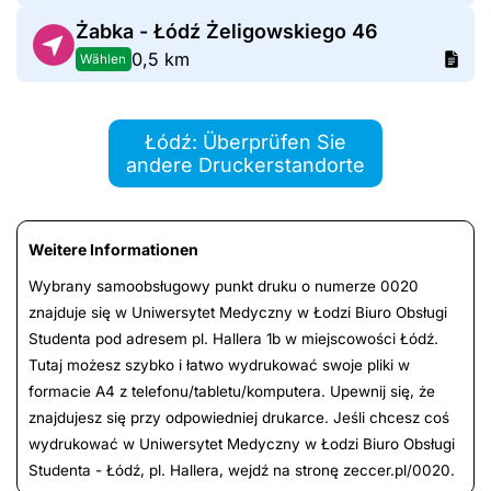
Żabka - Łódź Żeligowskiego 46
0,5 km
Wählen
Łódź: Überprüfen Sie
andere Druckerstandorte
Weitere Informationen
Wybrany samoobsługowy punkt druku o numerze 0020
znajduje się w Uniwersytet Medyczny w Łodzi Biuro Obsługi
Studenta pod adresem pl. Hallera 1b w miejscowości Łódź.
Tutaj możesz szybko i łatwo wydrukować swoje pliki w
formacie A4 z telefonu/tabletu/komputera. Upewnij się, że
znajdujesz się przy odpowiedniej drukarce. Jeśli chcesz coś
wydrukować w Uniwersytet Medyczny w Łodzi Biuro Obsługi
Studenta - Łódź, pl. Hallera, wejdź na stronę zeccer.pl/0020.