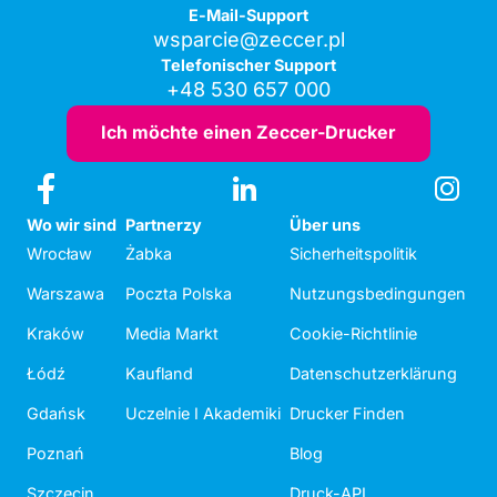
E-Mail-Support
wsparcie@zeccer.pl
Telefonischer Support
+48 530 657 000
Ich möchte einen Zeccer-Drucker
Wo wir sind
Partnerzy
Über uns
Wrocław
Żabka
Sicherheitspolitik
Warszawa
Poczta Polska
Nutzungsbedingungen
Kraków
Media Markt
Cookie-Richtlinie
Łódź
Kaufland
Datenschutzerklärung
Gdańsk
Uczelnie I Akademiki
Drucker Finden
Poznań
Blog
Szczecin
Druck-API