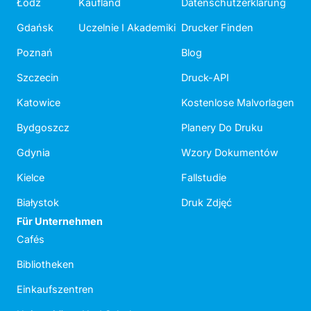
Łódź
Kaufland
Datenschutzerklärung
Gdańsk
Uczelnie I Akademiki
Drucker Finden
Poznań
Blog
Szczecin
Druck-API
Katowice
Kostenlose Malvorlagen
Bydgoszcz
Planery Do Druku
Gdynia
Wzory Dokumentów
Kielce
Fallstudie
Białystok
Druk Zdjęć
Für Unternehmen
Cafés
Bibliotheken
Einkaufszentren