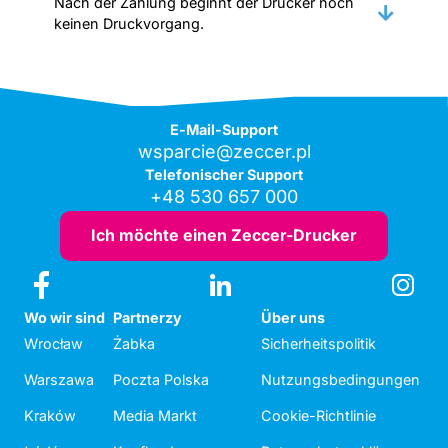
Nach der Zahlung beginnt der Drucker noch
keinen Druckvorgang.
E-Mail-Support
wsparcie@zeccer.pl
Telefonischer Support
+48 530 657 000
Ich möchte einen Zeccer-Drucker
Wo wir sind
Partnerzy
Über uns
Wrocław
Żabka
Sicherheitspolitik
Warszawa
Poczta Polska
Nutzungsbedingungen
Kraków
Media Markt
Cookie-Richtlinie