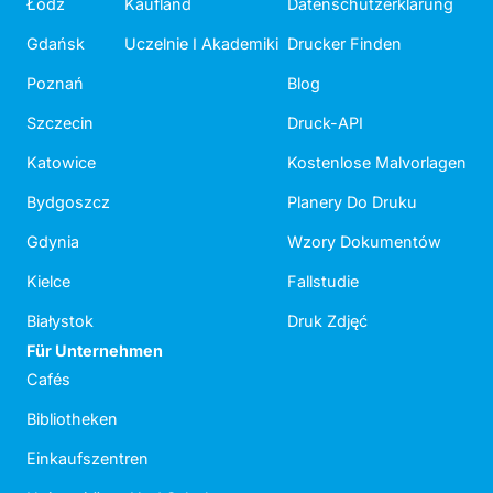
Łódź
Kaufland
Datenschutzerklärung
Gdańsk
Uczelnie I Akademiki
Drucker Finden
Poznań
Blog
Szczecin
Druck-API
Katowice
Kostenlose Malvorlagen
Bydgoszcz
Planery Do Druku
Gdynia
Wzory Dokumentów
Kielce
Fallstudie
Białystok
Druk Zdjęć
Für Unternehmen
Cafés
Bibliotheken
Einkaufszentren