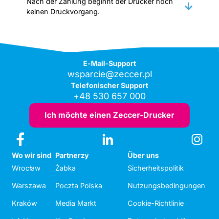
Nach der Zahlung beginnt der Drucker noch
keinen Druckvorgang.
E-Mail-Support
wsparcie@zeccer.pl
Telefonischer Support
+48 530 657 000
Ich möchte einen Zeccer-Drucker
Wo wir sind
Partnerzy
Über uns
Wrocław
Żabka
Sicherheitspolitik
Warszawa
Poczta Polska
Nutzungsbedingungen
Kraków
Media Markt
Cookie-Richtlinie