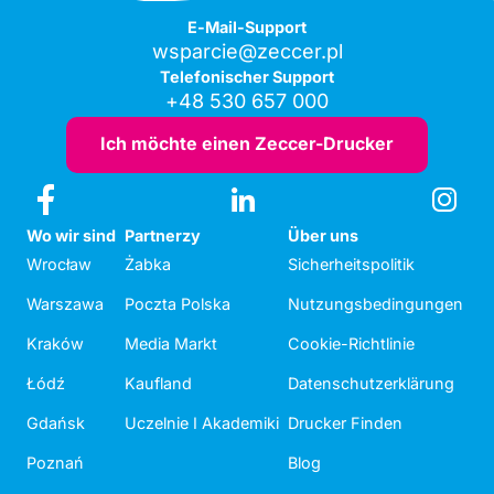
E-Mail-Support
wsparcie@zeccer.pl
Telefonischer Support
+48 530 657 000
Ich möchte einen Zeccer-Drucker
Wo wir sind
Partnerzy
Über uns
Wrocław
Żabka
Sicherheitspolitik
Warszawa
Poczta Polska
Nutzungsbedingungen
Kraków
Media Markt
Cookie-Richtlinie
Łódź
Kaufland
Datenschutzerklärung
Gdańsk
Uczelnie I Akademiki
Drucker Finden
Poznań
Blog