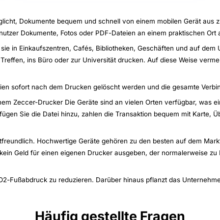
öglicht, Dokumente bequem und schnell von einem mobilen Gerät aus 
nutzer Dokumente, Fotos oder PDF-Dateien an einem praktischen Ort 
 sie in Einkaufszentren, Cafés, Bibliotheken, Geschäften und auf dem 
reffen, ins Büro oder zur Universität drucken. Auf diese Weise verm
eien sofort nach dem Drucken gelöscht werden und die gesamte Verbind
em Zeccer-Drucker Die Geräte sind an vielen Orten verfügbar, was eine
en Sie die Datei hinzu, zahlen die Transaktion bequem mit Karte, Übe
tfreundlich. Hochwertige Geräte gehören zu den besten auf dem Markt.
 kein Geld für einen eigenen Drucker ausgeben, der normalerweise zu 
O2-Fußabdruck zu reduzieren. Darüber hinaus pflanzt das Unterneh
Häufig gestellte Fragen