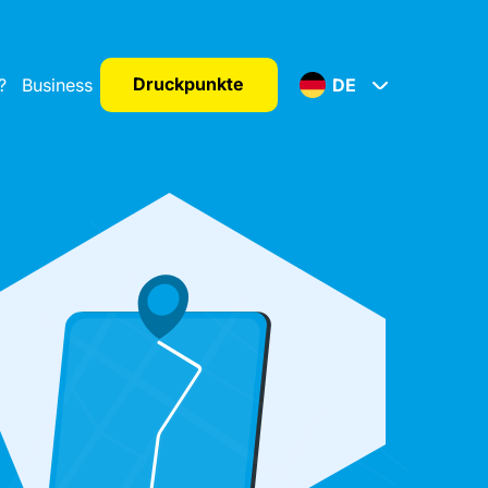
Druckpunkte
?
Business
DE