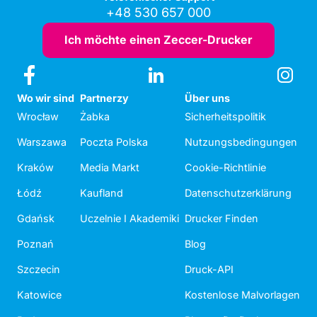
+48 530 657 000
Ich möchte einen Zeccer-Drucker
Wo wir sind
Partnerzy
Über uns
Wrocław
Żabka
Sicherheitspolitik
Warszawa
Poczta Polska
Nutzungsbedingungen
Kraków
Media Markt
Cookie-Richtlinie
Łódź
Kaufland
Datenschutzerklärung
Gdańsk
Uczelnie I Akademiki
Drucker Finden
Poznań
Blog
Szczecin
Druck-API
Katowice
Kostenlose Malvorlagen