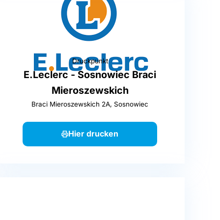
Druckpunkt
E.Leclerc - Sosnowiec Braci
Mieroszewskich
Braci Mieroszewskich 2A, Sosnowiec
Hier drucken