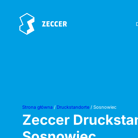
Strona główna
/
Druckstandorte
/ Sosnowiec
Zeccer Drucksta
Sosnowiec