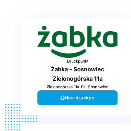
Druckpunkt
Żabka - Sosnowiec
Zielonogórska 11a
Zielonogórska 11a 11a, Sosnowiec
Hier drucken