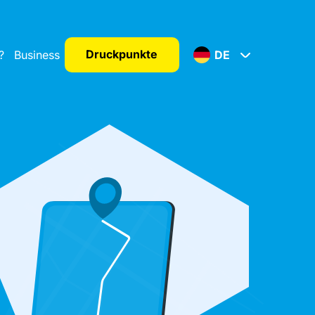
Druckpunkte
?
Business
DE