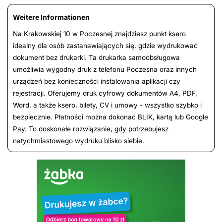
Weitere Informationen
Na Krakowskiej 10 w Poczesnej znajdziesz punkt ksero
idealny dla osób zastanawiających się, gdzie wydrukować
dokument bez drukarki. Ta drukarka samoobsługowa
umożliwia wygodny druk z telefonu Poczesna oraz innych
urządzeń bez konieczności instalowania aplikacji czy
rejestracji. Oferujemy druk cyfrowy dokumentów A4, PDF,
Word, a także ksero, bilety, CV i umowy - wszystko szybko i
bezpiecznie. Płatności można dokonać BLIK, kartą lub Google
Pay. To doskonałe rozwiązanie, gdy potrzebujesz
natychmiastowego wydruku blisko siebie.