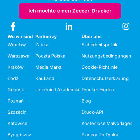
Ich möchte einen Zeccer-Drucker
Wo wir sind
Partnerzy
Über uns
Wrocław
Żabka
Sicherheitspolitik
Warszawa
Poczta Polska
Nutzungsbedingungen
Kraków
Media Markt
Cookie-Richtlinie
Łódź
Kaufland
Datenschutzerklärung
Gdańsk
Uczelnie I Akademiki
Drucker Finden
Poznań
Blog
Szczecin
Druck-API
Katowice
Kostenlose Malvorlagen
Bydgoszcz
Planery Do Druku