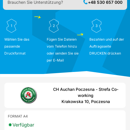
Brauchen Sie Unterstützung?
+48 530 657 000
1
2
3
Wählen Sie das
Fügen Sie Dateien
Bezahlen und auf der
passende
vom Telefon hinzu
Auftragsseite
Druckformat
oder senden Sie sie
DRUCKEN drücken
per E-Mail
CH Auchan Poczesna - Strefa Co-
working
Krakowska 10, Poczesna
FORMAT A4
Verfügbar