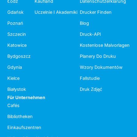
Łódź
Kaufland
Datenschutzerklärung
Gdańsk
Uczelnie I Akademiki
Drucker Finden
Poznań
Blog
Szczecin
Druck-API
Katowice
Kostenlose Malvorlagen
Bydgoszcz
Planery Do Druku
Gdynia
Wzory Dokumentów
Kielce
Fallstudie
Białystok
Druk Zdjęć
Für Unternehmen
Cafés
Bibliotheken
Einkaufszentren