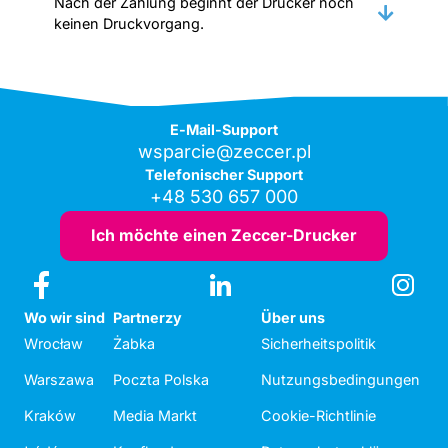
Nach der Zahlung beginnt der Drucker noch
keinen Druckvorgang.
E-Mail-Support
wsparcie@zeccer.pl
Telefonischer Support
+48 530 657 000
Ich möchte einen Zeccer-Drucker
Wo wir sind
Partnerzy
Über uns
Wrocław
Żabka
Sicherheitspolitik
Warszawa
Poczta Polska
Nutzungsbedingungen
Kraków
Media Markt
Cookie-Richtlinie